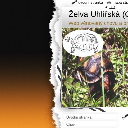
úvodní stránka
mapa str
tisk
Želva Uhlířská (
Web věnovaný chovu a pr
Úvodní stránka
Chov