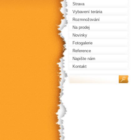
Strava
Vybavení terária
Rozmnožování
Na prodej
Novinky
Fotogalerie
Reference
Napište nám
Kontakt