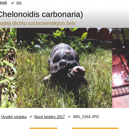
ánek
rss
Chelonoidis carbonaria)
odeji těchto suchozemských želv
Úvodní stránka
Nové terárko 2017
IMG_5164.JPG