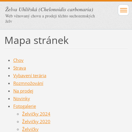
Želva Uhlířská (Chelonoidis carbonaria)
Web věnovaný chovu a prodeji těchto suchozemských
želv
Mapa stránek
Chov
Strava
Vybavení terária
Rozmnožování
Na prodej
Novinky
Fotogalerie
Želvičky 2024
Želvičky 2020
Želvičky