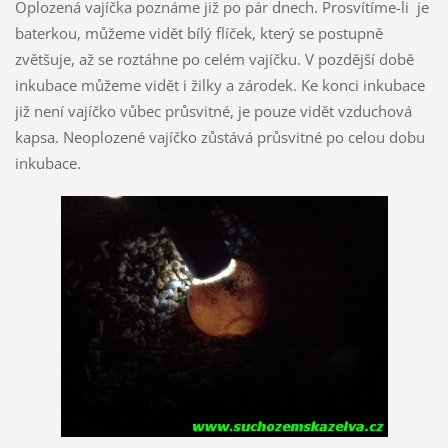
Oplozená vajíčka poznáme již po pár dnech. Prosvítíme-li je
baterkou, můžeme vidět bílý flíček, který se postupně
zvětšuje, až se roztáhne po celém vajíčku. V pozdější době
inkubace můžeme vidět i žilky a zárodek. Ke konci inkubace
již není vajíčko vůbec průsvitné, je pouze vidět vzduchová
kapsa. Neoplozené vajíčko zůstává průsvitné po celou dobu
inkubace.