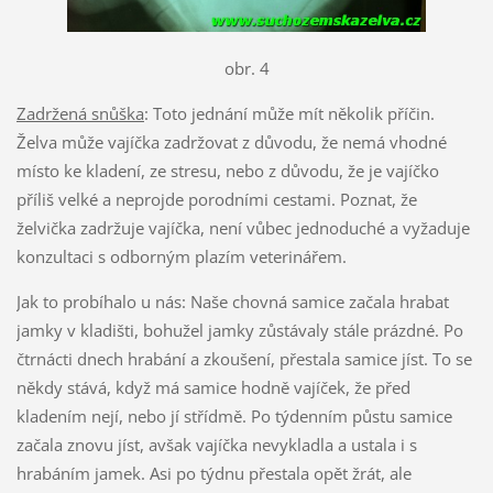
obr. 4
Zadržená snůška
: Toto jednání může mít několik příčin.
Želva může vajíčka zadržovat z důvodu, že nemá vhodné
místo ke kladení, ze stresu, nebo z důvodu, že je vajíčko
příliš velké a neprojde porodními cestami. Poznat, že
želvička zadržuje vajíčka, není vůbec jednoduché a vyžaduje
konzultaci s odborným plazím veterinářem.
Jak to probíhalo u nás: Naše chovná samice začala hrabat
jamky v kladišti, bohužel jamky zůstávaly stále prázdné. Po
čtrnácti dnech hrabání a zkoušení, přestala samice jíst. To se
někdy stává, když má samice hodně vajíček, že před
kladením nejí, nebo jí střídmě. Po týdenním půstu samice
začala znovu jíst, avšak vajíčka nevykladla a ustala i s
hrabáním jamek. Asi po týdnu přestala opět žrát, ale