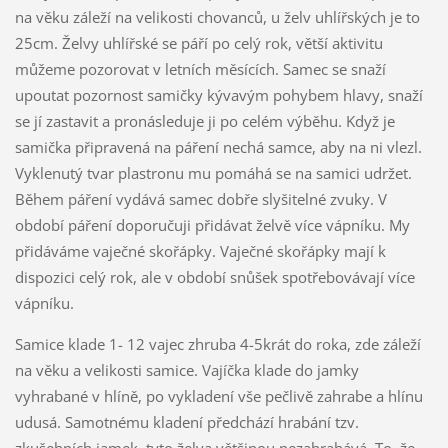
na věku záleží na velikosti chovanců, u želv uhlířských je to
25cm. Želvy uhlířské se páří po celý rok, větší aktivitu
můžeme pozorovat v letních měsících. Samec se snaží
upoutat pozornost samičky kývavým pohybem hlavy, snaží
se jí zastavit a pronásleduje ji po celém výběhu. Když je
samička připravená na páření nechá samce, aby na ni vlezl.
Vyklenutý tvar plastronu mu pomáhá se na samici udržet.
Během páření vydává samec dobře slyšitelné zvuky. V
období páření doporučuji přidávat želvě více vápníku. My
přidáváme vaječné skořápky. Vaječné skořápky mají k
dispozici celý rok, ale v období snůšek spotřebovávají více
vápníku.
Samice klade 1- 12 vajec zhruba 4-5krát do roka, zde záleží
na věku a velikosti samice. Vajíčka klade do jamky
vyhrabané v hlíně, po vykladení vše pečlivě zahrabe a hlínu
udusá. Samotnému kladení předchází hrabání tzv.
zkušebních jamek, tyto želva většinou nezahrabává. To, že