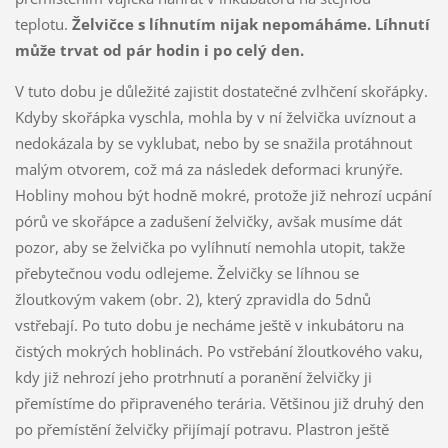
teplotu.
Želvičce s líhnutím nijak nepomáháme. Líhnutí
může trvat od pár hodin i po celý den.
V tuto dobu je důležité zajistit dostatečné zvlhčení skořápky.
Kdyby skořápka vyschla, mohla by v ní želvička uvíznout a
nedokázala by se vyklubat, nebo by se snažila protáhnout
malým otvorem, což má za následek deformaci krunýře.
Hobliny mohou být hodně mokré, protože již nehrozí ucpání
pórů ve skořápce a zadušení želvičky, avšak musíme dát
pozor, aby se želvička po vylíhnutí nemohla utopit, takže
přebytečnou vodu odlejeme. Želvičky se líhnou se
žloutkovým vakem (obr. 2), který zpravidla do 5dnů
vstřebají. Po tuto dobu je necháme ještě v inkubátoru na
čistých mokrých hoblinách. Po vstřebání žloutkového vaku,
kdy již nehrozí jeho protrhnutí a poranění želvičky ji
přemístíme do připraveného terária. Většinou již druhý den
po přemístění želvičky přijímají potravu. Plastron ještě