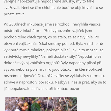
veřejně neprezentuje nepodařené snůšky, my to také
zvažovali. Není se čím chlubit, ale buďme objektivní i to se
prostě stává.
Po 200dnech inkubace jsme se rozhodli nevylíhlá vajíčka
odstranit z inkubátoru. Před vyhozením vajíček jsme
pochopitelně chtěli zjistit, co se stalo, že se nevylíhla. Po
otevření vajíček nás čekal smutný pohled. Byla v nich plně
vyvinutá mrtvá mláďata, pokrytá plísní. Jak je to možné, že
se želvičky nevylíhly? Neměli dostatek síly? Nepodařilo se
dokončit vývoj vnitřních orgánů? Byly napadeny plísní při
vývoji, nebo až po smrti? To jsou otázky, na které bohužel
neznáme odpověď. Ostatní želvičky se vyklubaly v termínu,
zdravé a naprosto v pořádku. Nezbývá, než si přát, aby se to
již neopakovalo a dávat si při inkubaci pozor.