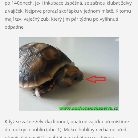
po 140dnech, je-li inkubace úspěšná, se začnou klubat želvy
z vajíček. Nejprve prorazí skořápku v jednom místě. K tomu
mají tzv. vaječný zub, který jim pár týdnu po vylíhnutí
odpadne.
Když se začne želvička líhnout, opatrně vajíčko přemístíme
do mokrých hoblin (obr. 1). Mokré hobliny necháme před
přemístěním vajíčka nahřát v inkubátoru na stejnou