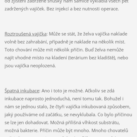
od zjištění zadržené snůšky nám samice vykladla všech pět
zadržených vajíček. Bez injekcí a bez nutnosti operace.
Roztroušená vajíčka
: Může se stát, že želva vajíčka naklade
volně bez zahrabání, případně je naklade na několik míst.
Toto chování může mít několik příčin. Buď želva nemůže
najít vhodné místo na kladení (terárium bez kladiště), nebo
jsou vajíčka neoplozená.
Špatná inkubace
: Ano i toto je možné. Ačkoliv se zdá
inkubace naprosto jednoduchá, není tomu tak. Bohužel i
nám se jednou stalo, že čtyři vajíčka inkubovaná způsobem,
jaký používáme od začátku, se nevyklubala. Co bylo příčinou
se lze jen dohadovat. Možná přílišná vlhkost substrátu,
možná bakterie. Příčin může být mnoho. Mnoho chovatelů