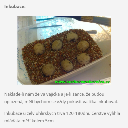
Inkubace:
Naklade-li nám želva vajíčka a je-li šance, že budou
oplozená, měli bychom se vždy pokusit vajíčka inkubovat.
Inkubace u želv uhlířských trvá 120-180dní. Čerstvě vylíhlá
mláďata měří kolem 5cm.