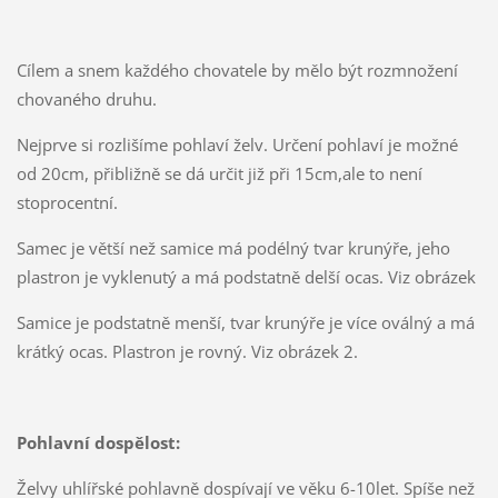
Cílem a snem každého chovatele by mělo být rozmnožení
chovaného druhu.
Nejprve si rozlišíme pohlaví želv. Určení pohlaví je možné
od 20cm, přibližně se dá určit již při 15cm,ale to není
stoprocentní.
Samec je větší než samice má podélný tvar krunýře, jeho
plastron je vyklenutý a má podstatně delší ocas. Viz obrázek
Samice je podstatně menší, tvar krunýře je více oválný a má
krátký ocas. Plastron je rovný. Viz obrázek 2.
Pohlavní dospělost:
Želvy uhlířské pohlavně dospívají ve věku 6-10let. Spíše než