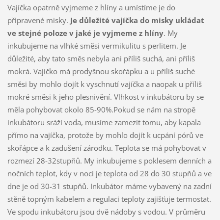
Vajíčka opatrně vyjmeme z hlíny a umístíme je do
připravené misky.
Je důležité vajíčka do misky ukládat
ve stejné poloze v jaké je vyjmeme z hlíny
. My
inkubujeme na vlhké směsi vermikulitu s perlitem. Je
důležité, aby tato směs nebyla ani příliš suchá, ani příliš
mokrá. Vajíčko má prodyšnou skořápku a u příliš suché
směsi by mohlo dojít k vyschnutí vajíčka a naopak u příliš
mokré směsi k jeho plesnivění. Vlhkost v inkubátoru by se
měla pohybovat okolo 85-90%.Pokud se nám na stropě
inkubátoru sráží voda, musíme zamezit tomu, aby kapala
přímo na vajíčka, protože by mohlo dojít k ucpání pórů ve
skořápce a k zadušení zárodku. Teplota se má pohybovat v
rozmezí 28-32stupňů. My inkubujeme s poklesem denních a
nočních teplot, kdy v noci je teplota od 28 do 30 stupňů a ve
dne je od 30-31 stupňů. Inkubátor máme vybavený na zadní
stěně topným kabelem a regulaci teploty zajišťuje termostat.
Ve spodu inkubátoru jsou dvě nádoby s vodou. V průměru