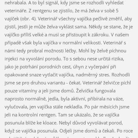
nehrabala. A to byl signál, kdy jsme se rozhodli vyhledat
veterináře. Z rentgenu se zjistilo, že má želva v sobě 5
vajíček (obr. 4). Veterinář všechny vajíčka pečlivě změřil, aby
zjistil, jestli je může želva vyklást sama. Někdy se stane, že je
vajíčko příliš velké a musí se přistoupit k zákroku. V našem
případě však byla vajíčka v normální velikosti. Veterinář s
námi tedy probral možnosti léčby. Mohl by želvě píchnou
injekci na vyvolání porodu. To s sebou nese určitá rizika,
jako je potrhání porodních cest, úhyn z vyčerpání při
opakované snaze vytlačit vajíčka, nadměrný stres. Rozhodli
jsme se pro druhou variantu - čekat. Veterinář želvičce píchl
pouze vitamíny a jeli jsme domů. Želvička fungovala
naprosto normálně, jedla, byla aktivní, přibírala na váze,
vylučovala, jen vajíčka stále nekladla. Po pár měsících jsme
jeli na kontrolní rentgen. Tam se ukázalo, že se vajíčka
posunula blíže ke kloace. Nebyl důvod vyvolávat porod,
když se vajíčka posunula. Odjeli jsme domů a čekali. Po roce