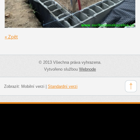
« Zpět
© 2013 Všechna práva vyhrazena.
Vytvořeno službou
Webnode
Zobrazit:
Mobilní verzi
|
Standardní verzi