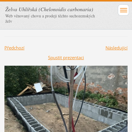
Želva Uhlířská (Chelonoidis carbonaria)
Web věnovaný chovu a prodeji těchto suchozemských
želv
Předchozí
Následující
Spustit prezentaci