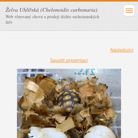
Želva Uhlířská (Chelonoidis carbonaria)
Web věnovaný chovu a prodeji těchto suchozemských
želv
Následující
Spustit prezentaci