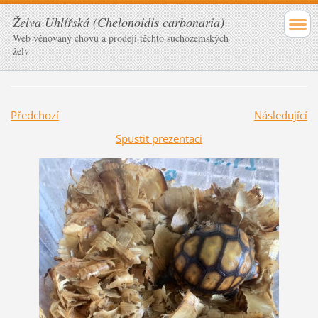
Želva Uhlířská (Chelonoidis carbonaria)
Web věnovaný chovu a prodeji těchto suchozemských
želv
Předchozí
Následující
Spustit prezentaci