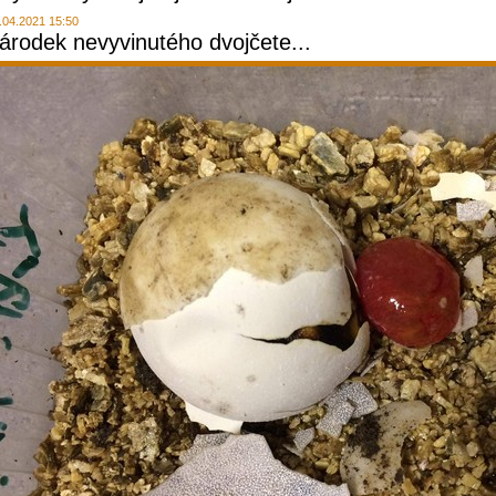
.04.2021 15:50
árodek nevyvinutého dvojčete...