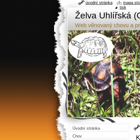
úvodní stránka
mapa str
tisk
Želva Uhlířská (
Web věnovaný chovu a pr
Úvodní stránka
Chov
K