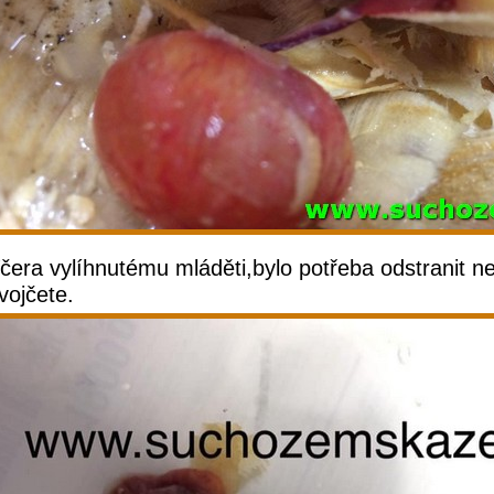
čera vylíhnutému mláděti,bylo potřeba odstranit n
vojčete.