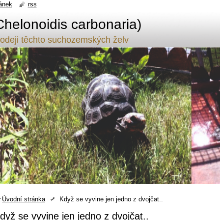
ánek
rss
Chelonoidis carbonaria)
odeji těchto suchozemských želv
Úvodní stránka
Když se vyvine jen jedno z dvojčat..
dyž se vyvine jen jedno z dvojčat..