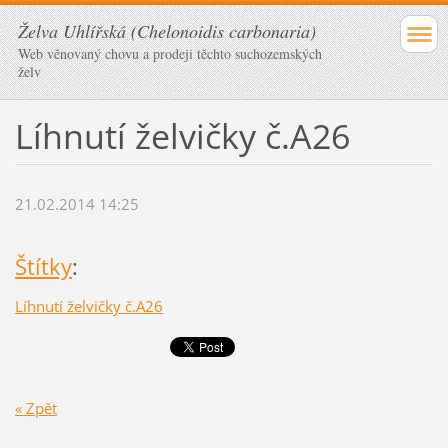
Želva Uhlířská (Chelonoidis carbonaria)
Web věnovaný chovu a prodeji těchto suchozemských
želv
Líhnutí želvičky č.A26
21.02.2014 14:25
Štítky
:
Líhnutí želvičky č.A26
« Zpět