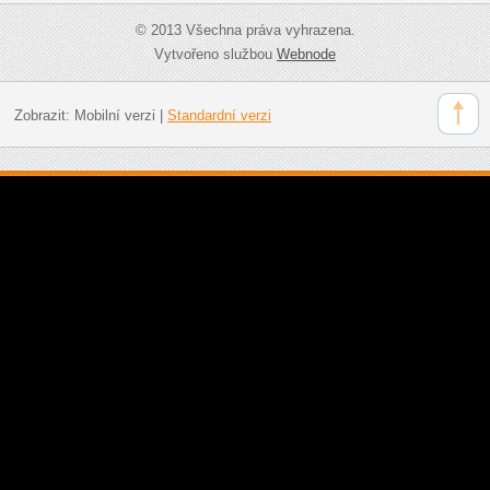
© 2013 Všechna práva vyhrazena.
Vytvořeno službou
Webnode
Zobrazit:
Mobilní verzi
|
Standardní verzi