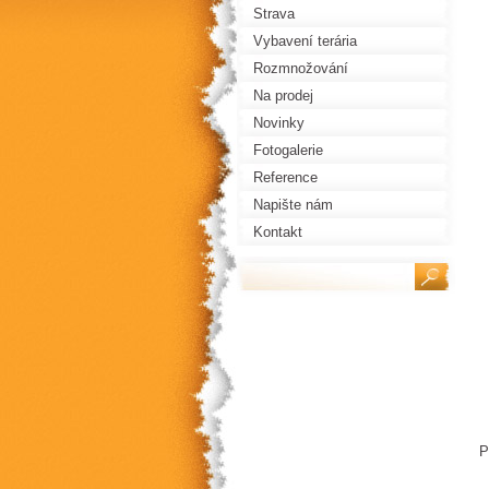
Strava
Vybavení terária
Rozmnožování
Na prodej
Novinky
Fotogalerie
Reference
Napište nám
Kontakt
P