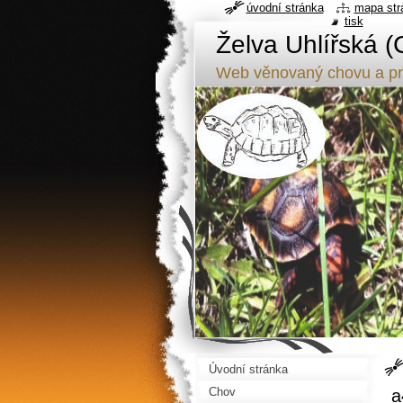
úvodní stránka
mapa str
tisk
Želva Uhlířská (
Web věnovaný chovu a pr
Úvodní stránka
Chov
a