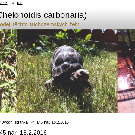
ánek
rss
Chelonoidis carbonaria)
odeji těchto suchozemských želv
Úvodní stránka
a45 nar. 18.2.2016
45 nar. 18.2.2016