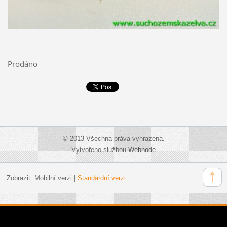
Prodáno
© 2013 Všechna práva vyhrazena.
Vytvořeno službou
Webnode
Zobrazit:
Mobilní verzi
|
Standardní verzi