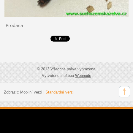
Prodána
© 2013 Všechna práva vyhrazena.
Vytvořeno službou
Webnode
Zobrazit:
Mobilní verzi
|
Standardní verzi