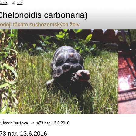
ánek
rss
Chelonoidis carbonaria)
odeji těchto suchozemských želv
Úvodní stránka
a73 nar. 13.6.2016
73 nar. 13.6.2016