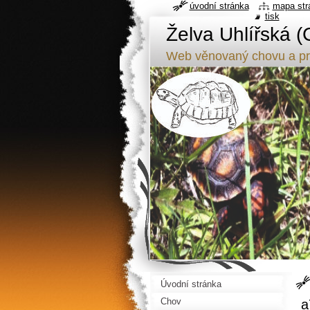
úvodní stránka
mapa str
tisk
Želva Uhlířská (
Web věnovaný chovu a pr
Úvodní stránka
Chov
a