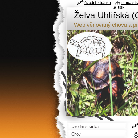
úvodní stránka
mapa str
tisk
Želva Uhlířská (
Web věnovaný chovu a pr
Úvodní stránka
Chov
Š