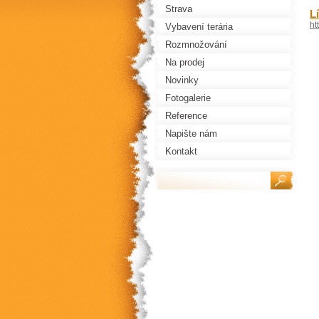
Strava
L
ht
Vybavení terária
Rozmnožování
Na prodej
Novinky
Fotogalerie
Reference
Napište nám
Kontakt