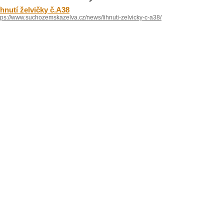
íhnutí želvičky č.A38
tps://www.suchozemskazelva.cz/news/lihnuti-zelvicky-c-a38/