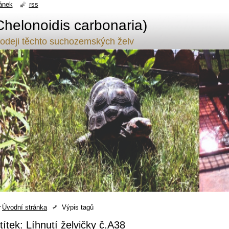
ánek
rss
Chelonoidis carbonaria)
odeji těchto suchozemských želv
Úvodní stránka
Výpis tagů
títek: Líhnutí želvičky č.A38